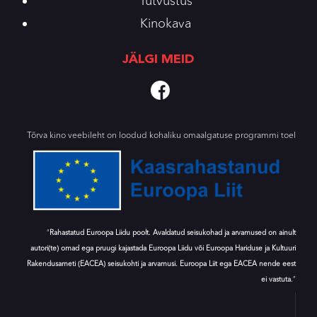
Tutvustus
Kinokava
JÄLGI MEID
Tõrva kino veebileht on loodud kohaliku omaalgatuse programmi toel
“
Rahastatud Euroopa Liidu poolt. Avaldatud seisukohad ja arvamused on ainult
autori(te) omad ega pruugi kajastada Euroopa Liidu või Euroopa Hariduse ja Kultuuri
Rakendusameti (EACEA) seisukohti ja arvamusi. Euroopa Liit ega EACEA nende eest
ei vastuta.
”