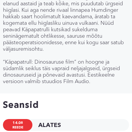
elanud aastaid ja teab kõike, mis puudutab ürgseid
hiiglasi. Kui aga nende rivaal linnapea Humdinger
hakkab saart hoolimatult kaevandama, äratab ta
kogemata ellu hiiglasliku uinuva vulkaani. Nüüd
peavad Käpapatrulli kutsikad sukelduma
seninägematult ohtlikesse, sauruse mõõtu
päästeoperatsioonidesse, enne kui kogu saar satub
väljasuremisohtu.
“Käpapatrull: Dinosauruse film” on hoogne ja
südamlik seiklus täis vapraid neljajalgseid, ürgseid
dinosauruseid ja põnevaid avastusi. Eestikeelne
versioon valmib stuudios Film Audio.
Seansid
14.08
ALATES
REEDE