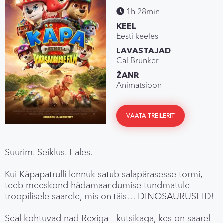
1h 28min
KEEL
Eesti keeles
LAVASTAJAD
Cal Brunker
ŽANR
Animatsioon
VAATA TREILERIT
Suurim. Seiklus. Eales.
Kui Käpapatrulli lennuk satub salapärasesse tormi,
teeb meeskond hädamaandumise tundmatule
troopilisele saarele, mis on täis… DINOSAURUSEID!
Seal kohtuvad nad Rexiga – kutsikaga, kes on saarel