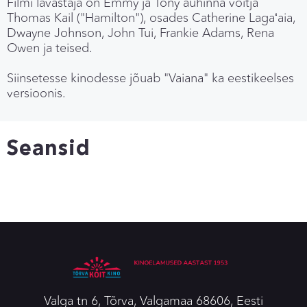
Filmi lavastaja on Emmy ja Tony auhinna võitja
Thomas Kail ("Hamilton"), osades Catherine Lagaʻaia,
Dwayne Johnson, John Tui, Frankie Adams, Rena
Owen ja teised.
Siinsetesse kinodesse jõuab "Vaiana" ka eestikeelses
versioonis.
Seansid
Valga tn 6, Tõrva, Valgamaa 68606, Eesti