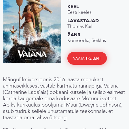
KEEL
Eesti keeles
LAVASTAJAD
Thomas Kail
ŽANR
Komöödia, Seiklus
VAATA TREILERIT
Mängufilmiversioonis 2016. aasta menukast
animaseiklusest vastab kartmatu rannapiiga Vaiana
(Catherine Lagaʻaia) ookeani kutsele ja seilab esimest
korda kaugemale oma kodusaare Motunui vetest.
Abiks kurikuulus pooljumal Maui (Dwayne Johnson),
asub tüdruk sellele unustamatule teekonnale, et
taastada oma rahva õitseng.