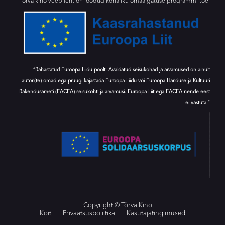
Tõrva kino veebileht on loodud kohaliku omaalgatuse programmi toel
“
Rahastatud Euroopa Liidu poolt. Avaldatud seisukohad ja arvamused on ainult
autori(te) omad ega pruugi kajastada Euroopa Liidu või Euroopa Hariduse ja Kultuuri
Rakendusameti (EACEA) seisukohti ja arvamusi. Euroopa Liit ega EACEA nende eest
ei vastuta.
”
Copyright © Tõrva Kino
Koit
|
Privaatsuspoliitika
|
Kasutajatingimused