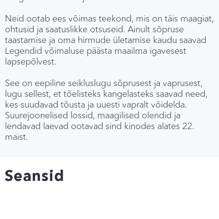
Neid ootab ees võimas teekond, mis on täis maagiat,
ohtusid ja saatuslikke otsuseid. Ainult sõpruse
taastamise ja oma hirmude ületamise kaudu saavad
Legendid võimaluse päästa maailma igavesest
lapsepõlvest.
See on eepiline seikluslugu sõprusest ja vaprusest,
lugu sellest, et tõelisteks kangelasteks saavad need,
kes suudavad tõusta ja uuesti vapralt võidelda.
Suurejoonelised lossid, maagilised olendid ja
lendavad laevad ootavad sind kinodes alates 22.
maist.
Seansid