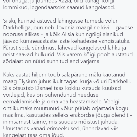
või õhuga, ja jõumees Razia, olid kunagi kõigi
lemmikud, legendaarseks saanud kangelased.
Siiski, kui nad astuvad lahingusse tumeda võluri
Darkhelliga, puruneb Jovenia maagiline kivi – igavese
nooruse allikas – ja kõik Alisia kuningriigi elanikud
jäävad kümneaastaste laste kehadesse vangistatuks.
Pärast seda sündmust lähevad kangelased lahku ja
neist saavad hulkurid. Viis varem kõigi poolt austatud
sõdalast on nüüd sunnitud end varjama.
Kaks aastat hiljem toob salapärane mälu kaotanud
maag Elysium juhuslikult tagasi kurja võluri Darkhelli.
Siis otsustab Danael taas kokku kutsuda kuulsad
võitlejad, kes on pühendunud needuse
eemaldamisele ja oma vea heastamisele. Veelgi
ohtlikumaks muutunud võlur püüab orjastada kogu
maailma, kasutades selleks erakordse jõuga olendit –
inimsarnast taime, mis suudab mõistust juhtida.
Unustades vanad erimeelsused, ühendavad viis
kangelast taas oma jõud.