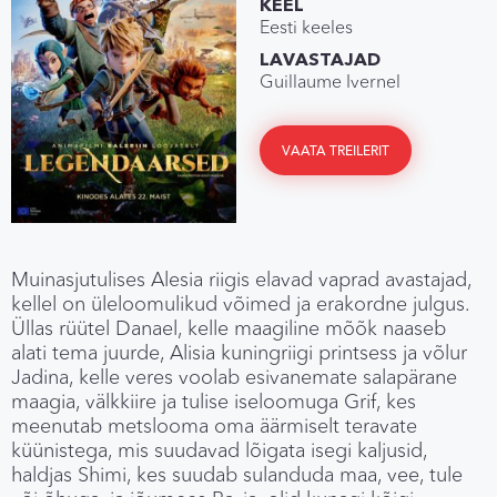
KEEL
Eesti keeles
LAVASTAJAD
Guillaume Ivernel
VAATA TREILERIT
Muinasjutulises Alesia riigis elavad vaprad avastajad,
kellel on üleloomulikud võimed ja erakordne julgus.
Üllas rüütel Danael, kelle maagiline mõõk naaseb
alati tema juurde, Alisia kuningriigi printsess ja võlur
Jadina, kelle veres voolab esivanemate salapärane
maagia, välkkiire ja tulise iseloomuga Grif, kes
meenutab metslooma oma äärmiselt teravate
küünistega, mis suudavad lõigata isegi kaljusid,
haldjas Shimi, kes suudab sulanduda maa, vee, tule