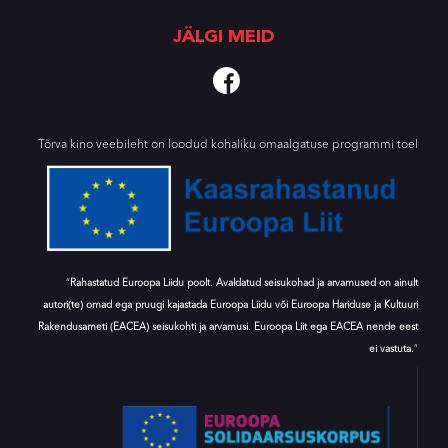
JÄLGI MEID
Tõrva kino veebileht on loodud kohaliku omaalgatuse programmi toel
“
Rahastatud Euroopa Liidu poolt. Avaldatud seisukohad ja arvamused on ainult
autori(te) omad ega pruugi kajastada Euroopa Liidu või Euroopa Hariduse ja Kultuuri
Rakendusameti (EACEA) seisukohti ja arvamusi. Euroopa Liit ega EACEA nende eest
ei vastuta.
”