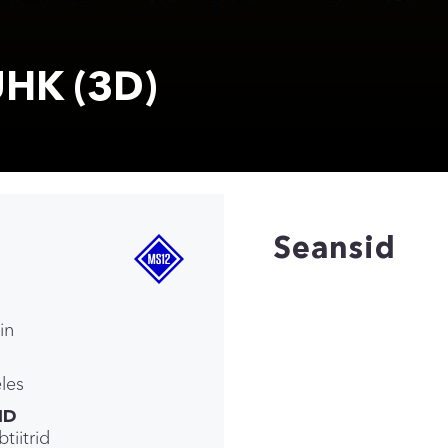
UHK (3D)
Seansid
in
eles
ID
tiitrid