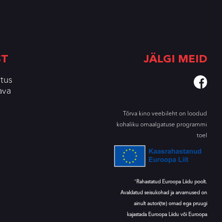
ST
JÄLGI MEID
tus
ava
Tõrva kino veebileht on loodud
kohaliku omaalgatuse programmi
toel
“
Rahastatud Euroopa Liidu poolt.
Avaldatud seisukohad ja arvamused on
ainult autori(te) omad ega pruugi
kajastada Euroopa Liidu või Euroopa