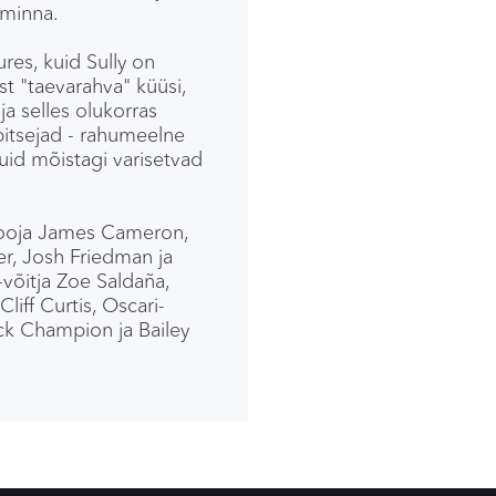
 minna.
res, kuid Sully on
t "taevarahva" küüsi,
ja selles olukorras
itsejad - rahumeelne
Kuid mõistagi varisetvad
a looja James Cameron,
er, Josh Friedman ja
võitja Zoe Saldaña,
iff Curtis, Oscari-
Jack Champion ja Bailey