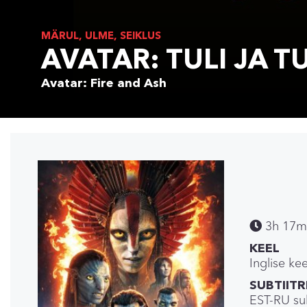
MÄRUL, ULME, SEIKLUS
AVATAR: TULI JA T
Avatar: Fire and Ash
3h 17m
KEEL
Inglise ke
SUBTIITR
EST-RU sub