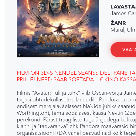
LAVASTA
James Ca
ŽANR
Märul, Ulm
VAATA
FILM ON 3D-S NENDEL SEANSSIDEL! PANE TÄ
PRILLE! NEED SAAB SOETADA 1 € KINO KASSA
Filmis “Avatar: Tuli ja tuhk” viib Oscari-võitja J
tagasi ohtudeküllasele planeedile Pandora. Loo 
endisest merejalaväelasest Na’vide juhiks saanud
Worthington), tema sõdalasest kaasa Neytiri (Zo
perekond. Pärast traagiliste tagajärgedega kokk
klanni ja "taevarahva" ehk Pandora maavarasid h
organisatsiooni RDA vahel peavad nad kõik tege