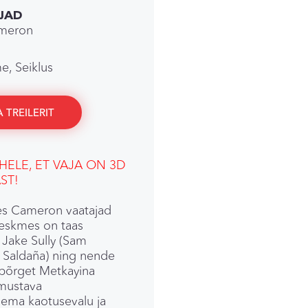
JAD
meron
e, Seiklus
 TREILERIT
HELE, ET VAJA ON 3D
ST!
ames Cameron vaatajad
keskmes on taas
 Jake Sully (Sam
e Saldaña) ning nende
upõrget Metkayina
imustava
lema kaotusevalu ja