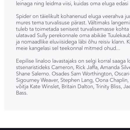
leinaga ning leidma viisi, kuidas oma eluga edasi
Spider on täielikult kohanenud eluga veerahva juu
mures tema turvalisuse pärast. Vältimaks langemis
tuleb ta toimetada senisest turvalisemasse kohta 
ulatavad Sully perekonnale oma abikäe Tuulekaub
ja nomaadlike eluviisidega läbi õhu reisiv klann. 
meie kangelasi sel teekonnal mitmed ohud...
Eepilise linaloo lavastajaks on selgi korral saag
stsenaristideks Cameron, Rick Jaffa, Amanda Silv
Shane Salerno. Osades Sam Worthington, Oscari-
Sigourney Weaver, Stephen Lang, Oona Chaplin, Cl
võitja Kate Winslet, Britain Dalton, Trinity Bliss, 
Bass.