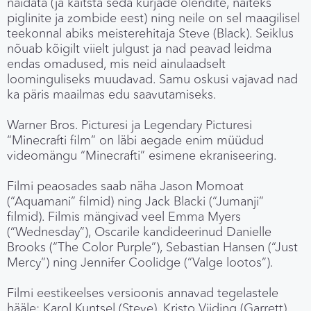
näidata (ja kaitsta seda kurjade olendite, näiteks
piglinite ja zombide eest) ning neile on sel maagilisel
teekonnal abiks meisterehitaja Steve (Black). Seiklus
nõuab kõigilt viielt julgust ja nad peavad leidma
endas omadused, mis neid ainulaadselt
loominguliseks muudavad. Samu oskusi vajavad nad
ka päris maailmas edu saavutamiseks.
Warner Bros. Picturesi ja Legendary Picturesi
“Minecrafti film” on läbi aegade enim müüdud
videomängu “Minecrafti” esimene ekraniseering.
Filmi peaosades saab näha Jason Momoat
(“Aquamani” filmid) ning Jack Blacki (“Jumanji”
filmid). Filmis mängivad veel Emma Myers
(“Wednesday”), Oscarile kandideerinud Danielle
Brooks (“The Color Purple”), Sebastian Hansen (“Just
Mercy”) ning Jennifer Coolidge (“Valge lootos”).
Filmi eestikeelses versioonis annavad tegelastele
hääle: Karol Kuntsel (Steve), Kristo Viiding (Garrett),