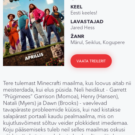
KEEL
Eesti keeles!
LAVASTAJAD
Jared Hess
ŽANR
Märul, Seiklus, Kogupere
VAATA TREILERIT
Tere tulemast Minecrafti maailma, kus loovus aitab nii
meisterdada, kui elus püsida. Neli heidikut - Garrett
“Prügimees” Garrison (Momoa), Henry (Hansen),
Natali (Myers) ja Dawn (Brooks) - vaevlevad
tavapäraste probleemide küüsis, kui nad kistakse
salapärast portaali kaudu pealmaailma, mis on
kujutlusvõimest sõltuv veider plokkidest imedemaa.
Koju pääsemiseks tuleb neil selles maailmas oskusi