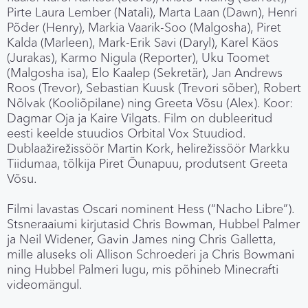
Pirte Laura Lember (Natali), Marta Laan (Dawn), Henri
Põder (Henry), Markia Vaarik-Soo (Malgosha), Piret
Kalda (Marleen), Mark-Erik Savi (Daryl), Karel Käos
(Jurakas), Karmo Nigula (Reporter), Uku Toomet
(Malgosha isa), Elo Kaalep (Sekretär), Jan Andrews
Roos (Trevor), Sebastian Kuusk (Trevori sõber), Robert
Nõlvak (Kooliõpilane) ning Greeta Võsu (Alex). Koor:
Dagmar Oja ja Kaire Vilgats. Film on dubleeritud
eesti keelde stuudios Orbital Vox Stuudiod.
Dublaažirežissöör Martin Kork, helirežissöör Markku
Tiidumaa, tõlkija Piret Õunapuu, produtsent Greeta
Võsu.
Filmi lavastas Oscari nominent Hess (“Nacho Libre”).
Stsneraaiumi kirjutasid Chris Bowman, Hubbel Palmer
ja Neil Widener, Gavin James ning Chris Galletta,
mille aluseks oli Allison Schroederi ja Chris Bowmani
ning Hubbel Palmeri lugu, mis põhineb Minecrafti
videomängul.