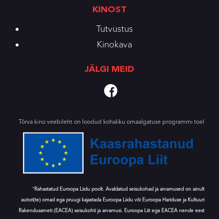
KINOST
Tutvustus
Kinokava
JÄLGI MEID
Tõrva kino veebileht on loodud kohaliku omaalgatuse programmi toel
“
Rahastatud Euroopa Liidu poolt. Avaldatud seisukohad ja arvamused on ainult
autori(te) omad ega pruugi kajastada Euroopa Liidu või Euroopa Hariduse ja Kultuuri
Rakendusameti (EACEA) seisukohti ja arvamusi. Euroopa Liit ega EACEA nende eest