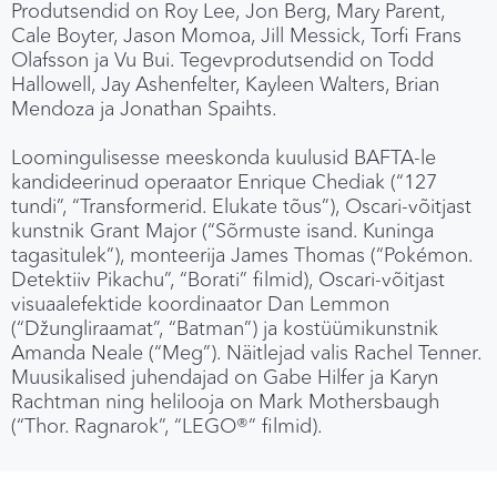
Produtsendid on Roy Lee, Jon Berg, Mary Parent,
Cale Boyter, Jason Momoa, Jill Messick, Torfi Frans
Olafsson ja Vu Bui. Tegevprodutsendid on Todd
Hallowell, Jay Ashenfelter, Kayleen Walters, Brian
Mendoza ja Jonathan Spaihts.
Loomingulisesse meeskonda kuulusid BAFTA-le
kandideerinud operaator Enrique Chediak (“127
tundi”, “Transformerid. Elukate tõus”), Oscari-võitjast
kunstnik Grant Major (“Sõrmuste isand. Kuninga
tagasitulek”), monteerija James Thomas (“Pokémon.
Detektiiv Pikachu”, “Borati” filmid), Oscari-võitjast
visuaalefektide koordinaator Dan Lemmon
(“Džungliraamat”, “Batman”) ja kostüümikunstnik
Amanda Neale (“Meg”). Näitlejad valis Rachel Tenner.
Muusikalised juhendajad on Gabe Hilfer ja Karyn
Rachtman ning helilooja on Mark Mothersbaugh
(“Thor. Ragnarok”, “LEGO®” filmid).